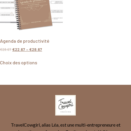
Agenda de productivité
€
28.67
€
22.67
–
€
28.67
Choix des options
TravelCowgirl, alias Léa, est une multi-entrepreneure et