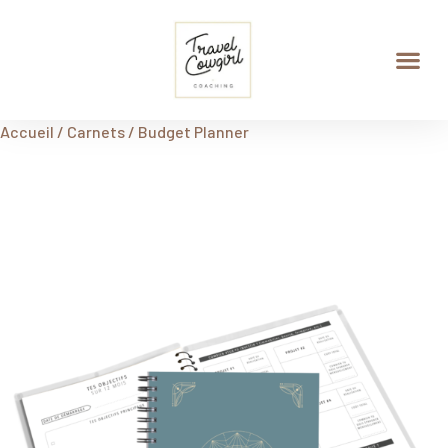
Agenda de Productivité
Budget Planner
Accueil
/
Carnets
/ Budget Planner