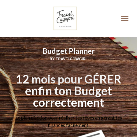
Agenda de Productivité
Budget Planner
Budget Planner
BY TRAVELCOWGIRL
12 mois pour GÉRER
enfin ton Budget
correctement
Le plan d’action pour réaliser tes rêves en gérant tes
finances facilement.