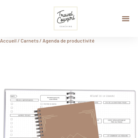
Agenda de Productivité
Budget Planner
Accueil
/
Carnets
/ Agenda de productivité